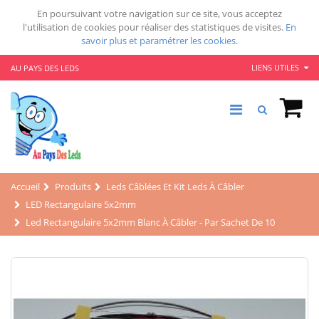
En poursuivant votre navigation sur ce site, vous acceptez
l'utilisation de cookies pour réaliser des statistiques de visites.
En
savoir plus et paramétrer les cookies.
LIENS UTILES
AU PAYS DES LEDS
Accueil
Produits
Leds Câblées Et Kit Leds À Câbler
LED Rectangulaire 5x2mm
Led Rectangulaire 5x2mm Blanc À Câbler - Par Sachet De 10