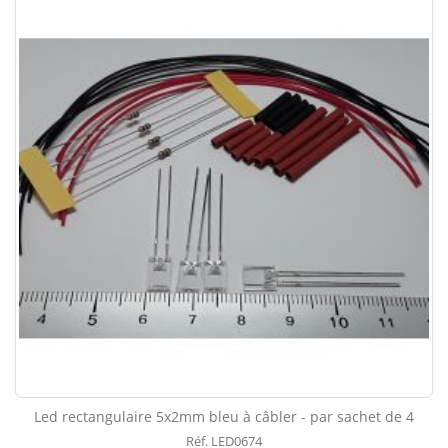
Led rectangulaire 5x2mm bleu à câbler - par sachet de 4
Réf. LED0674