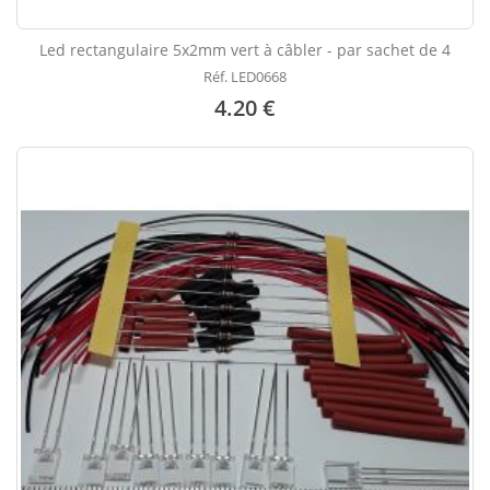
Led rectangulaire 5x2mm vert à câbler - par sachet de 4
Réf. LED0668
4.20 €