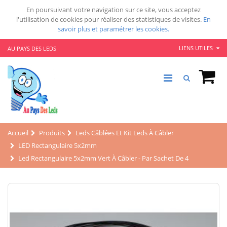
En poursuivant votre navigation sur ce site, vous acceptez
l'utilisation de cookies pour réaliser des statistiques de visites.
En
savoir plus et paramétrer les cookies.
LIENS UTILES
AU PAYS DES LEDS
Accueil
Produits
Leds Câblées Et Kit Leds À Câbler
LED Rectangulaire 5x2mm
Led Rectangulaire 5x2mm Vert À Câbler - Par Sachet De 4