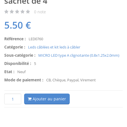
sachet de 4
0
note
5.50
€
Référence :
LED0760
Catégorie :
Leds câblées et kit leds à câbler
Sous-catégorie :
MICRO LED type A clignotante (0.8x1.25x2.0mm)
Disponibilité :
5
Etat :
Neuf
Mode de paiement :
CB, Chèque, Paypal, Virement
Ajouter au panier