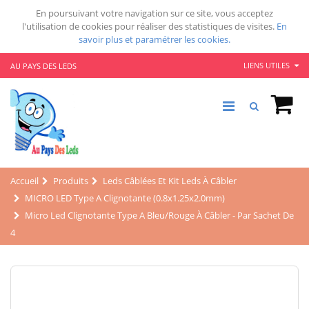
En poursuivant votre navigation sur ce site, vous acceptez
l'utilisation de cookies pour réaliser des statistiques de visites.
En
savoir plus et paramétrer les cookies.
LIENS UTILES
AU PAYS DES LEDS
Accueil
Produits
Leds Câblées Et Kit Leds À Câbler
MICRO LED Type A Clignotante (0.8x1.25x2.0mm)
Micro Led Clignotante Type A Bleu/rouge À Câbler - Par Sachet De
4