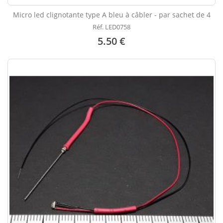
Micro led clignotante type A bleu à câbler - par sachet de 4
Réf. LED0758
5.50 €