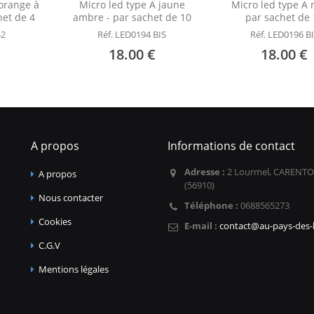
 orange à
Micro led type A jaune
Micro led type A 
het de 4
ambre - par sachet de 10
par sachet de 
42
Réf. LED0194 BIS
Réf. LED0196 B
18.00 €
18.00 €
A propos
Informations de contact
Adresse :
2 Lourmel, CARENTO
A propos
(56910)
Nous contacter
Téléphone :
0688565273
Cookies
E-mail :
contact@au-pays-des-l
C.G.V
Mentions légales