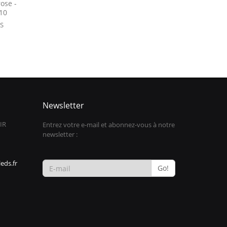
rose -
10
IS
Newsletter
IR
Entrez votre e-mail et abonnez-vous à notre
newsletter :
eds.fr
Go!