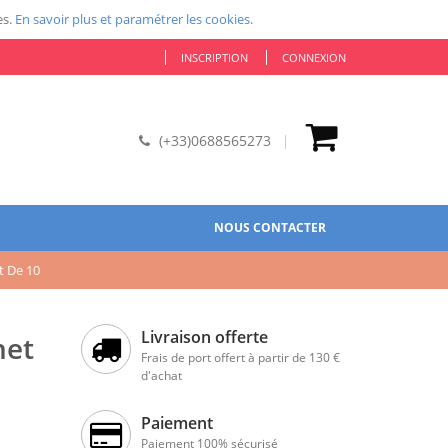
es.
En savoir plus et paramétrer les cookies.
INSCRIPTION
CONNEXION
(+33)0688565273
NOUS CONTACTER
t De 10
Livraison offerte
het
Frais de port offert à partir de 130 €
d'achat
Paiement
Paiement 100% sécurisé