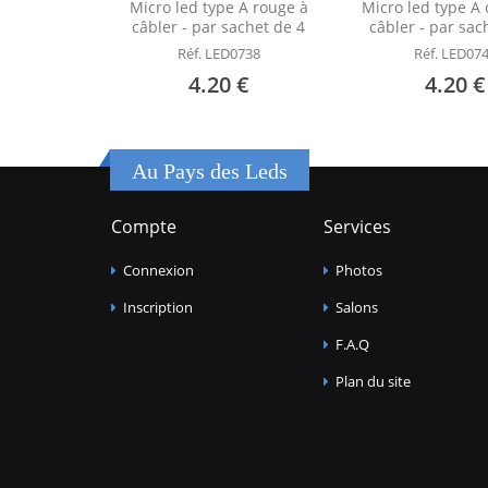
Micro led type A rouge à
Micro led type A
câbler - par sachet de 4
câbler - par sac
Réf. LED0738
Réf. LED07
4.20 €
4.20 €
Au Pays des Leds
Compte
Services
Connexion
Photos
Inscription
Salons
F.A.Q
Plan du site