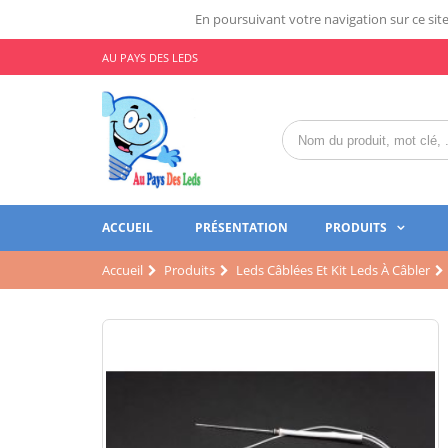
En poursuivant votre navigation sur ce site,
AU PAYS DES LEDS
ACCUEIL
PRÉSENTATION
PRODUITS
Accueil
Produits
Leds Câblées Et Kit Leds À Câbler