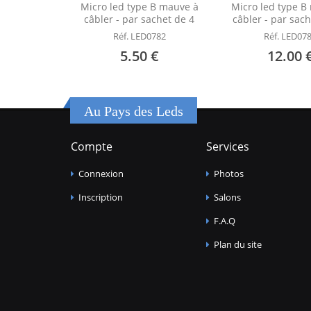
Micro led type B mauve à
Micro led type B
câbler - par sachet de 4
câbler - par sac
Réf. LED0782
Réf. LED07
5.50 €
12.00 
Au Pays des Leds
Compte
Services
Connexion
Photos
Inscription
Salons
F.A.Q
Plan du site