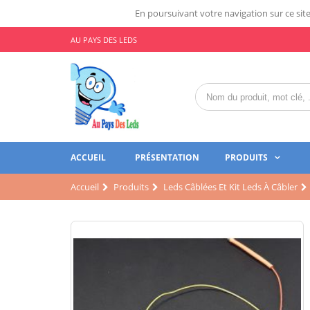
En poursuivant votre navigation sur ce site,
AU PAYS DES LEDS
ACCUEIL
PRÉSENTATION
PRODUITS
Accueil
Produits
Leds Câblées Et Kit Leds À Câbler