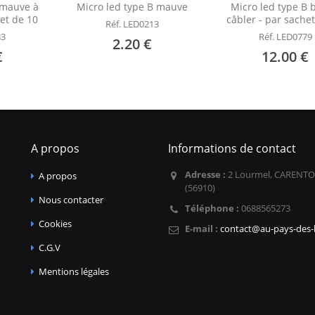
 mauve à
Micro led type B mauve
Micro led type B 
het de 10
câbler - par sache
Réf. LED0213
83
Réf. LED0779
2.20 €
€
12.00 €
A propos
Informations de contact
Adresse :
2 Lourmel, CARENTO
A propos
(56910)
Nous contacter
Téléphone :
0688565273
Cookies
E-mail :
contact@au-pays-des-l
C.G.V
Mentions légales