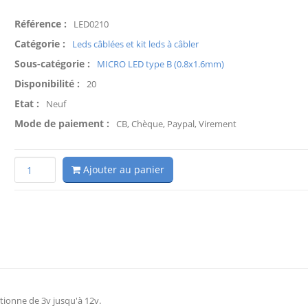
Référence :
LED0210
Catégorie :
Leds câblées et kit leds à câbler
Sous-catégorie :
MICRO LED type B (0.8x1.6mm)
Disponibilité :
20
Etat :
Neuf
Mode de paiement :
CB, Chèque, Paypal, Virement
Ajouter au panier
tionne de 3v jusqu'à 12v.