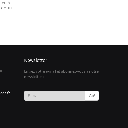
bleu à
t de 10
Newsletter
IR
Entrez votre e-mail et abonnez-vous à notre
newsletter :
eds.fr
Go!