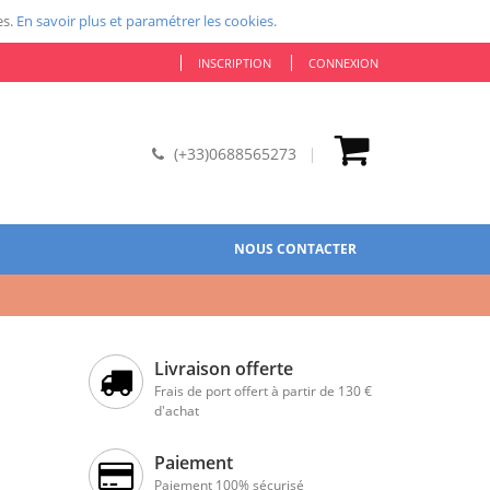
es.
En savoir plus et paramétrer les cookies.
INSCRIPTION
CONNEXION
(+33)0688565273
NOUS CONTACTER
Livraison offerte
Frais de port offert à partir de 130 €
d'achat
Paiement
Paiement 100% sécurisé