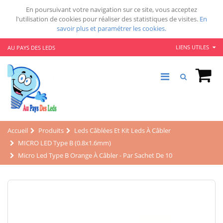
En poursuivant votre navigation sur ce site, vous acceptez
l'utilisation de cookies pour réaliser des statistiques de visites.
En
savoir plus et paramétrer les cookies.
LIENS UTILES
AU PAYS DES LEDS
Accueil
Produits
Leds Câblées Et Kit Leds À Câbler
MICRO LED Type B (0.8x1.6mm)
Micro Led Type B Orange À Câbler - Par Sachet De 10