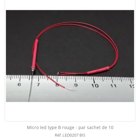
Micro led type B rouge - par sachet de 10
Réf. LED0207 BIS