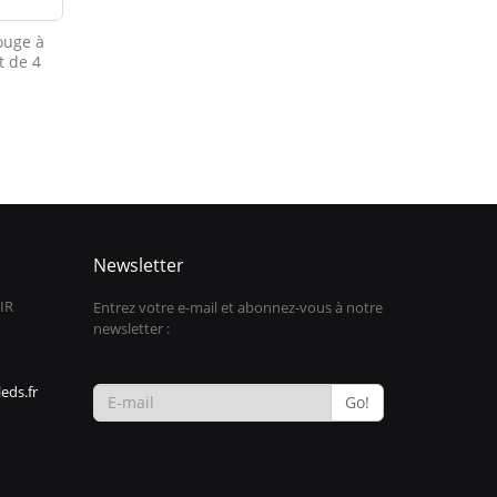
ouge à
t de 4
Newsletter
IR
Entrez votre e-mail et abonnez-vous à notre
newsletter :
eds.fr
Go!