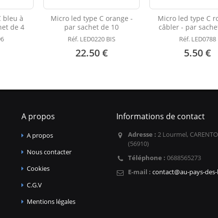
C bleu à
Micro led type C orange -
Micro led type C r
het de 4
par sachet de 10
câbler - par sache
96
Réf. LED0220 BIS
Réf. LED0788
22.50 €
5.50 €
A propos
Informations de contact
Adresse :
2 Lourmel, CARENTO
A propos
(56910)
Nous contacter
Téléphone :
0688565273
Cookies
E-mail :
contact@au-pays-des-l
C.G.V
Mentions légales