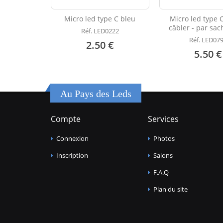
Micro led type C bleu
Micro led type 
câbler - par sac
Réf. LED0222
Réf. LED07
2.50 €
5.50 €
Au Pays des Leds
Compte
Services
Connexion
Photos
Inscription
Salons
F.A.Q
Plan du site