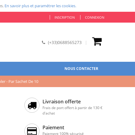
es.
En savoir plus et paramétrer les cookies.
INSCRIPTION
CONNEXION
(+33)0688565273
NOUS CONTACTER
er - Par Sachet De 10
Livraison offerte
Frais de port offert à partir de 130 €
d'achat
Paiement
Paiement 100% sécurisé