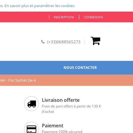
es.
En savoir plus et paramétrer les cookies.
INSCRIPTION
CONNEXION
(+33)0688565273
NOUS CONTACTER
er - Par Sachet De 4
Livraison offerte
Frais de port offert à partir de 130 €
d'achat
Paiement
Paiement 100% sécurisé