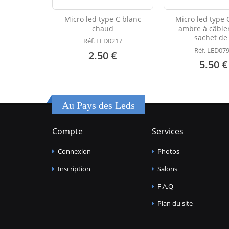
Micro led type C blanc
Micro led type 
chaud
ambre à câbler
sachet de
Réf. LED0217
Réf. LED07
2.50 €
5.50 €
Au Pays des Leds
Compte
Services
Connexion
Photos
Inscription
Salons
F.A.Q
Plan du site