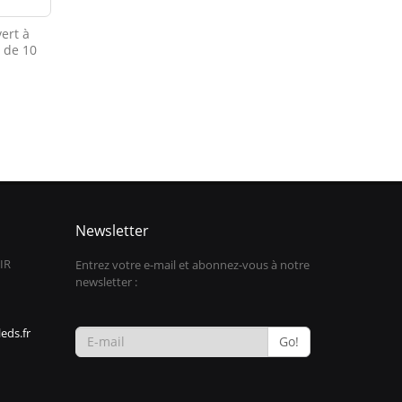
vert à
t de 10
Newsletter
IR
Entrez votre e-mail et abonnez-vous à notre
newsletter :
eds.fr
Go!