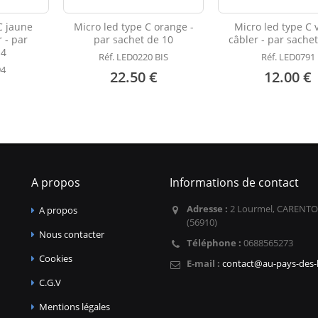
C jaune
Micro led type C orange -
Micro led type C 
 - par
par sachet de 10
câbler - par sache
 4
Réf. LED0220 BIS
Réf. LED0791
94
22.50 €
12.00 €
A propos
Informations de contact
Adresse :
2 Lourmel, CARENTO
A propos
(56910)
Nous contacter
Téléphone :
0688565273
Cookies
E-mail :
contact@au-pays-des-l
C.G.V
Mentions légales