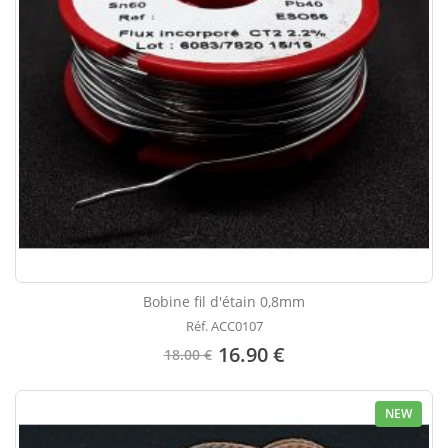
Bobine fil d'étain 0,8mm
Réf. ACC0107
16.90 €
18.00 €
NEW