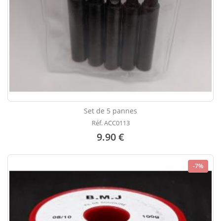
Set de 5 pannes
Réf. ACC0113
9.90 €
-7%