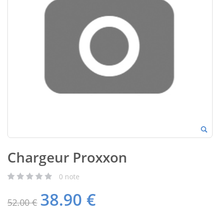
Chargeur Proxxon
0
note
38.90
€
52.00 €