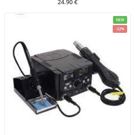
24.90 €
NEW
-22%