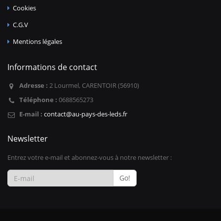
Cookies
C.G.V
Mentions légales
Informations de contact
Adresse :
2 Lourmel, CARENTOIR (56910)
Téléphone :
0688565273
E-mail :
contact@au-pays-des-leds.fr
Newsletter
Entrez votre e-mail et abonnez-vous à notre newsletter :
Go!