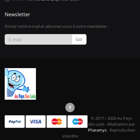
Newsletter
Entrez votre e-mail et abonnez-vous à notre newsletter :
Go!
© 2017 / 2026 Au Pays
des Leds - Réalisation par
Pharamys
- Reproduction
interdite