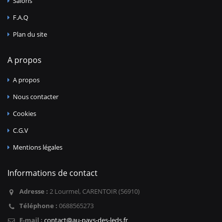
Salons
F.A.Q
Plan du site
A propos
A propos
Nous contacter
Cookies
C.G.V
Mentions légales
Informations de contact
Adresse :
2 Lourmel, CARENTOIR (56910)
Téléphone :
0688565273
E-mail :
contact@au-pays-des-leds.fr