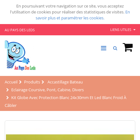
En poursuivant votre navigation sur ce site, vous acceptez
l'utilisation de cookies pour réaliser des statistiques de visites.
En
savoir plus et paramétrer les cookies.
LIENS UTILES
AU PAYS DES LEDS
Accueil
Produits
Accastillage Bateau
Eclairage Coursive, Pont, Cabine, Divers
Kit Globe Avec Protection Blanc 24x30mm Et Led Blanc Froid À
Câbler