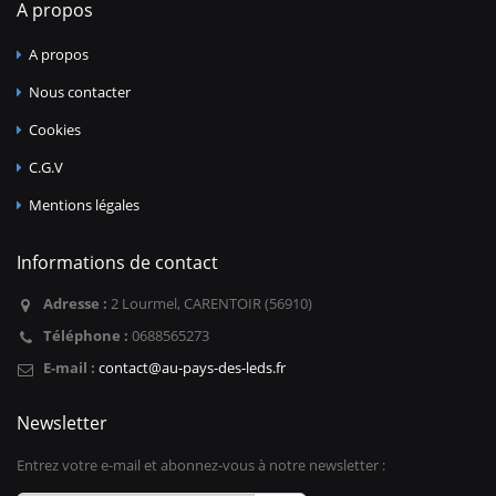
A propos
A propos
Nous contacter
Cookies
C.G.V
Mentions légales
Informations de contact
Adresse :
2 Lourmel, CARENTOIR (56910)
Téléphone :
0688565273
E-mail :
contact@au-pays-des-leds.fr
Newsletter
Entrez votre e-mail et abonnez-vous à notre newsletter :