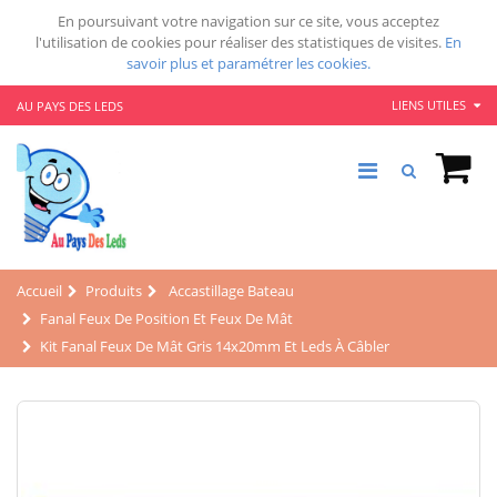
En poursuivant votre navigation sur ce site, vous acceptez
l'utilisation de cookies pour réaliser des statistiques de visites.
En
savoir plus et paramétrer les cookies.
LIENS UTILES
AU PAYS DES LEDS
Accueil
Produits
Accastillage Bateau
Fanal Feux De Position Et Feux De Mât
Kit Fanal Feux De Mât Gris 14x20mm Et Leds À Câbler