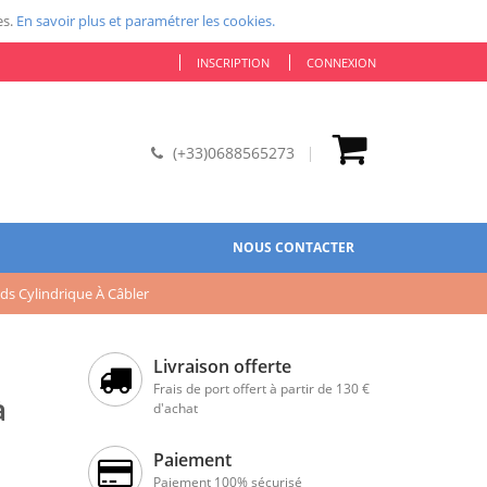
es.
En savoir plus et paramétrer les cookies.
INSCRIPTION
CONNEXION
(+33)0688565273
NOUS CONTACTER
ds Cylindrique À Câbler
Livraison offerte
Frais de port offert à partir de 130 €
à
d'achat
Paiement
Paiement 100% sécurisé