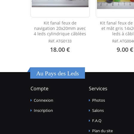
Kit fanal feux de
Kit fanal feux de
navigation 20x20mm avec
et mât gris 14x
4 leds cylindrique câblées
leds à câb
Réf. ATG0133
Réf. ATG00
18.00 €
9.00 €
Au Pays des Leds
Compte
Services
Connexion
Photos
Inscription
Salons
F.A.Q
Plan du site