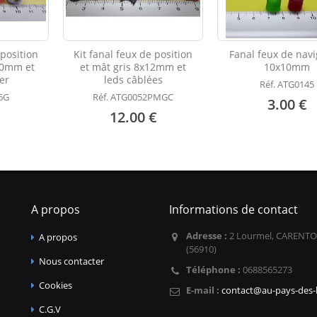
 position
Kit fanal feux de position
Fanal feux de navi
20mm et
et mât gris 8x12mm et
10x10mm
ler
leds câblées
Réf. ATG0145
46G
Réf. ATG0052PMGC
3.00 €
12.00 €
A propos
Informations de contact
Adresse :
2 Lourmel, CARENTO
A propos
(56910)
Nous contacter
Téléphone :
0688565273
Cookies
E-mail :
contact@au-pays-des-l
C.G.V