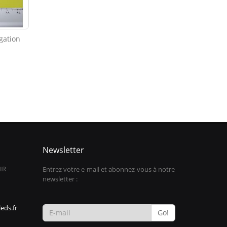
gation
Newsletter
IR
Entrez votre e-mail et abonnez-vous à notre
newsletter :
eds.fr
Go!