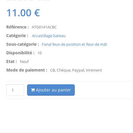
11.00
€
Référence :
ATG0141ACBC
Catégorie :
Accastillage bateau
Sous-catégorie :
Fanal feux de position et feux de mât
Disponibilité :
10
Etat :
Neuf
Mode de paiement :
CB, Chèque, Paypal, Virement
Ajouter au panier