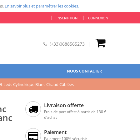
es.
En savoir plus et paramétrer les cookies.
INSCRIPTION
CONNEXION
(+33)0688565273
NOUS CONTACTER
t Leds Cylindrique Blanc Chaud Câblées
Livraison offerte
nc
Frais de port offert à partir de 130 €
anc
d'achat
Paiement
Paiement 100% sécurisé