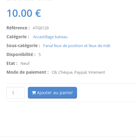
10.00
€
Référence :
ATG0129
Catégorie :
Accastillage bateau
Sous-catégorie :
Fanal feux de position et feux de mât
Disponibilité :
5
Etat :
Neuf
Mode de paiement :
CB, Chèque, Paypal, Virement
Ajouter au panier