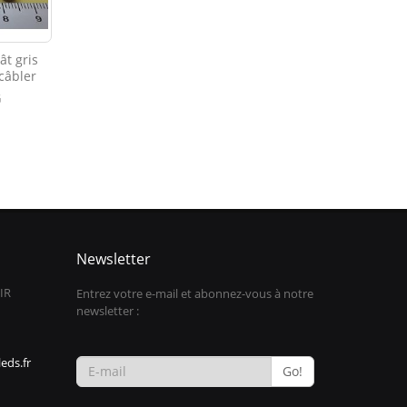
ât gris
câbler
G
Newsletter
IR
Entrez votre e-mail et abonnez-vous à notre
newsletter :
eds.fr
Go!