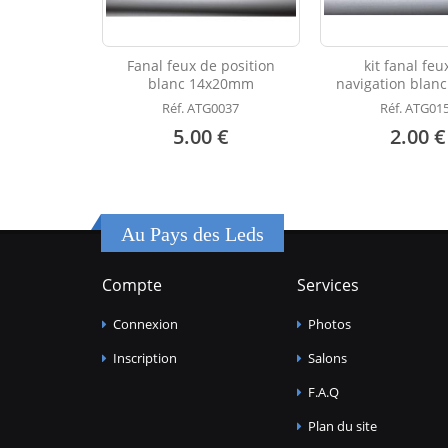
Fanal feux de position
kit fanal feu
blanc 14x20mm
navigation bla
Réf. ATG0037
Réf. ATG01
5.00 €
2.00 €
Au Pays des Leds
Compte
Services
Connexion
Photos
Inscription
Salons
F.A.Q
Plan du site