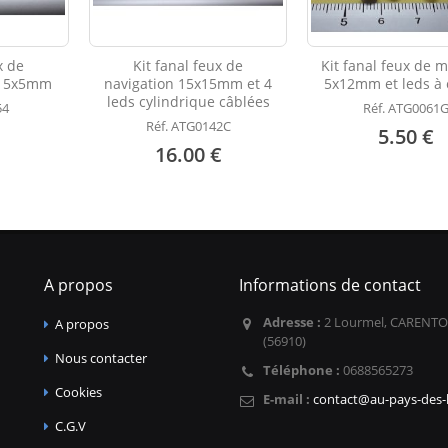
x de
Kit fanal feux de
Kit fanal feux de m
nc 5x5mm
navigation 15x15mm et 4
5x12mm et leds à 
leds cylindrique câblées
54
Réf. ATG0061
Réf. ATG0142C
5.50 €
16.00 €
A propos
Informations de contact
Adresse :
2 Lourmel, CARENTO
A propos
(56910)
Nous contacter
Téléphone :
0688565273
Cookies
E-mail :
contact@au-pays-des-l
C.G.V