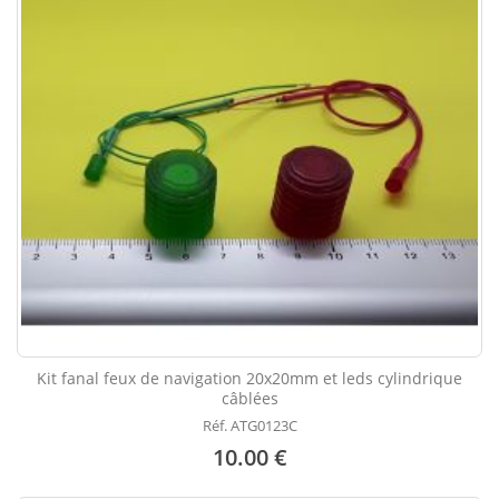
Kit fanal feux de navigation 20x20mm et leds cylindrique
câblées
Réf. ATG0123C
10.00 €