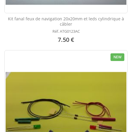
Kit fanal feux de navigation 20x20mm et leds cylindrique à
câbler
Réf. ATG0123AC
7.50 €
NEW