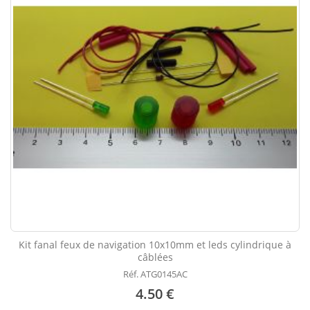
Kit fanal feux de navigation 10x10mm et leds cylindrique à
câblées
Réf. ATG0145AC
4.50 €