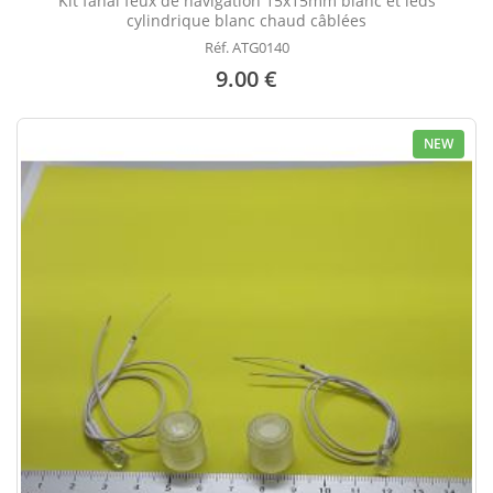
Kit fanal feux de navigation 15x15mm blanc et leds
cylindrique blanc chaud câblées
Réf. ATG0140
9.00 €
NEW