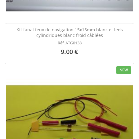
Kit fanal feux de navigation 15x15mm blanc et leds
cylindriques blanc froid câblées
Réf. ATG0138
9.00 €
NEW