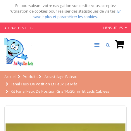
En poursuivant votre navigation sur ce site, vous acceptez
l'utilisation de cookies pour réaliser des statistiques de visites.
En
savoir plus et paramétrer les cookies.
LIENS UTILES
AU PAYS DES LEDS
Accueil
Produits
Accastillage Bateau
Fanal Feux De Position Et Feux De Mât
Kit Fanal Feux De Position Gris 14x20mm Et Leds Câblées