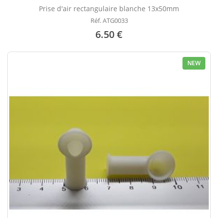
Prise d'air rectangulaire blanche 13x50mm
Réf. ATG0033
6.50 €
NEW