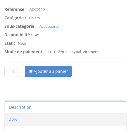
Référence :
ACC0119
Catégorie :
Divers
Sous-catégorie :
Accessoires
Disponibilité :
45
Etat :
Neuf
Mode de paiement :
CB, Chèque, Paypal, Virement
Ajouter au panier
Description
Avis