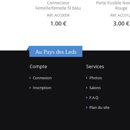
Connecteur
Porte Fusible Noir
Femelle/femelle fil bleu
Rouge
Réf. ACC0058
Réf. ACC01
1.00 €
3.00 €
Au Pays des Leds
Compte
Services
Connexion
Photos
Inscription
Salons
F.A.Q
Plan du site