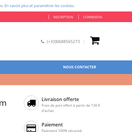
es.
En savoir plus et paramétrer les cookies.
INSCRIPTION
CONNEXION
(+33)0688565273
NOUS CONTACTER
Livraison offerte
mm
Frais de port offert à partir de 130 €
d'achat
Paiement
Paiement 100% sécurisé