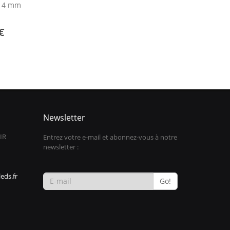
s 4 mm
€
Newsletter
IR
Entrez votre e-mail et abonnez-vous à notre
newsletter :
eds.fr
Go!