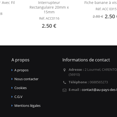
 Avec Fil
Interrupteur
Fiche banane à vi
Rectangulaire 20mm x
Réf. ACC 0315
15mm
28
2.50 
2.80 €
Réf. ACC0116
2.50 €
A propos
Informations de contact
Adresse :
2 Lourmel, CARENTO
A propos
(56910)
Nous contacter
Téléphone :
0688565273
Cookies
E-mail :
contact@au-pays-des-l
C.G.V
Mentions légales