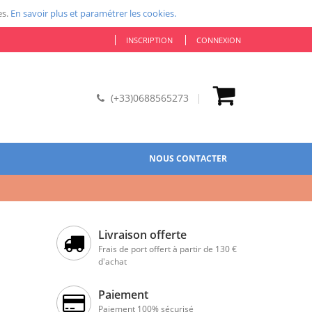
es.
En savoir plus et paramétrer les cookies.
INSCRIPTION
CONNEXION
(+33)0688565273
NOUS CONTACTER
Livraison offerte
Frais de port offert à partir de 130 €
d'achat
Paiement
Paiement 100% sécurisé