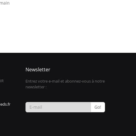
 main
Newsletter
IR
Entrez votre e-mail et abonnez-vous à notre
newsletter :
eds.fr
Go!