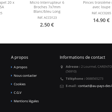
apet 20 x
Micro Interrupteur 6
Pinces troisième
5A
Broches 7x7mm
avec loupe
Blanc/bleu Long
25
Réf. ACC0265
Réf. ACC0123
14.90 €
2.50 €
A propos
Informations de contact
Adresse :
2 Lourmel, CARENTO
A propos
(56910)
Nous contacter
Téléphone :
0688565273
Cookies
E-mail :
contact@au-pays-des-l
C.G.V
Mentions légales