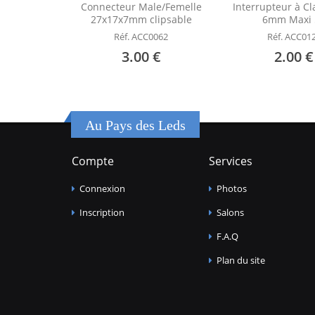
Connecteur Male/Femelle
Interrupteur à Cl
27x17x7mm clipsable
6mm Maxi 
Réf. ACC0062
Réf. ACC01
3.00 €
2.00 €
Au Pays des Leds
Compte
Services
Connexion
Photos
Inscription
Salons
F.A.Q
Plan du site