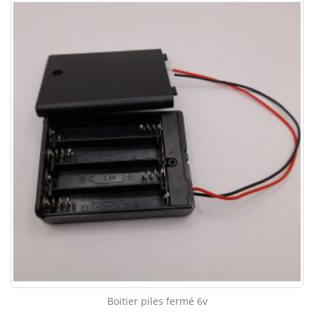
Boitier piles fermé 6v