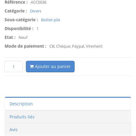
Référence :
ACC0036
Catégorie :
Divers
Sous-catégorie :
Boitier pile
Disponibilité :
1
Etat :
Neuf
Mode de paiement :
CB, Chèque, Paypal, Virement
Ajouter au panier
Description
Produits liés
Avis