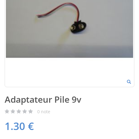
Adaptateur Pile 9v
0
note
1.30
€