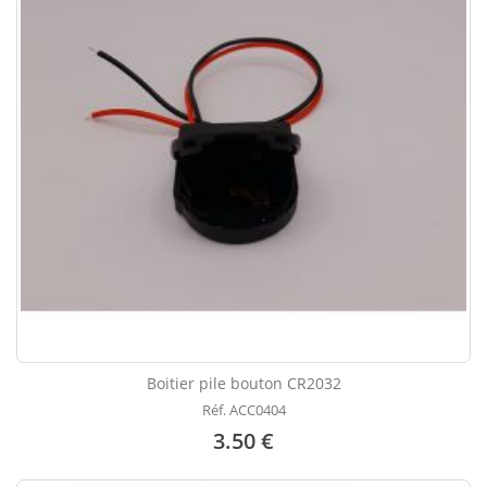
Boitier pile bouton CR2032
Réf. ACC0404
3.50 €