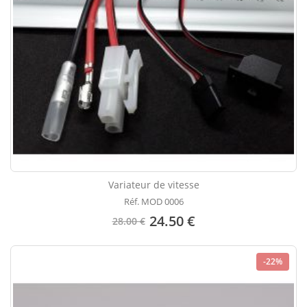
Variateur de vitesse
Réf. MOD 0006
24.50 €
28.00 €
-22%