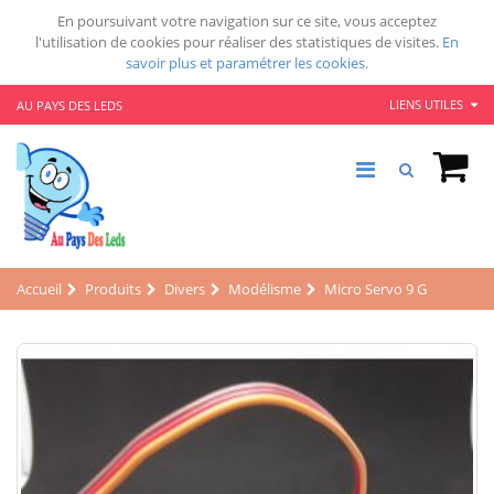
En poursuivant votre navigation sur ce site, vous acceptez
l'utilisation de cookies pour réaliser des statistiques de visites.
En
savoir plus et paramétrer les cookies.
LIENS UTILES
AU PAYS DES LEDS
Accueil
Produits
Divers
Modélisme
Micro Servo 9 G