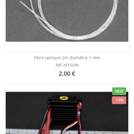
Fibre optique 2m diamètre 1 mm
Réf. ACC0280
2.00 €
NEW
-13%