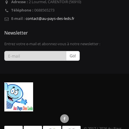
Adresse :
2 Lourmel, CARENTOIR (56910)
Téléphone :
0688565273
E-mail :
contact@au-pays-des-leds.fr
Newsletter
Entrez votre e-mail et abonnez-vous à notre newsletter :
Go!
© 2017 / 2026 Au Pays