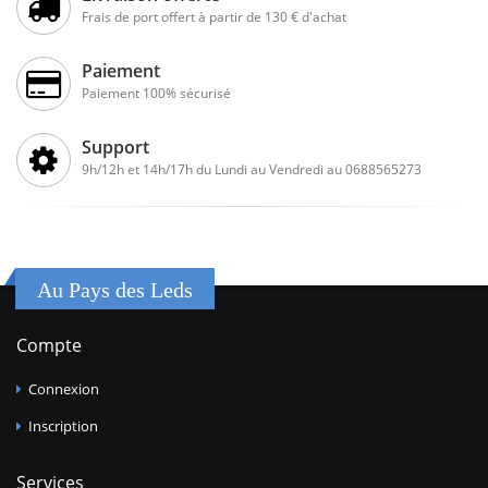
Frais de port offert à partir de 130 € d'achat
Paiement
Paiement 100% sécurisé
Support
9h/12h et 14h/17h du Lundi au Vendredi au 0688565273
Au Pays des Leds
Compte
Connexion
Inscription
Services