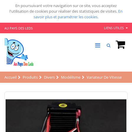
En poursuivant votre navigation sur ce site, vous acceptez
l'utilisation de cookies pour réaliser des statistiques de visites.
En
savoir plus et paramétrer les cookies.
LIENS UTILES
AU PAYS DES LEDS
Accueil
Produits
Divers
Modélisme
Variateur De Vitesse