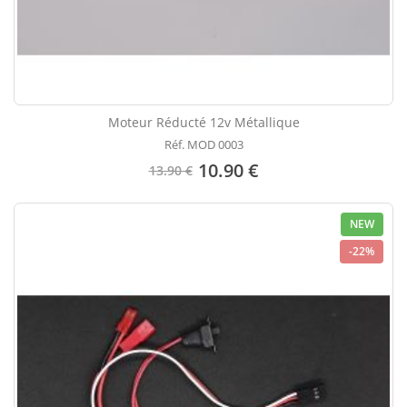
Moteur Réducté 12v Métallique
Réf. MOD 0003
10.90 €
13.90 €
NEW
-22%