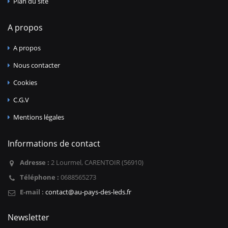
Plan du site
A propos
A propos
Nous contacter
Cookies
C.G.V
Mentions légales
Informations de contact
Adresse :
2 Lourmel, CARENTOIR (56910)
Téléphone :
0688565273
E-mail :
contact@au-pays-des-leds.fr
Newsletter