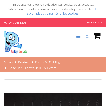
En poursuivant votre navigation sur ce site, vous acceptez
l'utilisation de cookies pour réaliser des statistiques de visites.
En
savoir plus et paramétrer les cookies.
LIENS UTILES
AU PAYS DES LEDS
Accueil
Produits
Divers
Outillage
Boite De 10 Forets De 0.3 À 1.2mm