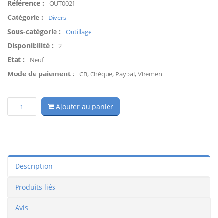
Référence :
OUT0021
Catégorie :
Divers
Sous-catégorie :
Outillage
Disponibilité :
2
Etat :
Neuf
Mode de paiement :
CB, Chèque, Paypal, Virement
Ajouter au panier
Description
Produits liés
Avis