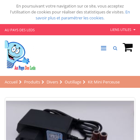
En poursuivant votre navigation sur ce site, vous acceptez
l'utilisation de cookies pour réaliser des statistiques de visites.
En
savoir plus et paramétrer les cookies.
LIENS UTILES
AU PAYS DES LEDS
Accueil
Produits
Divers
Outillage
Kit Mini Perceuse