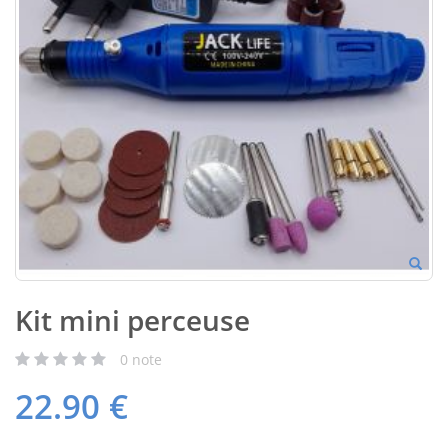
Kit mini perceuse
0
note
22.90
€