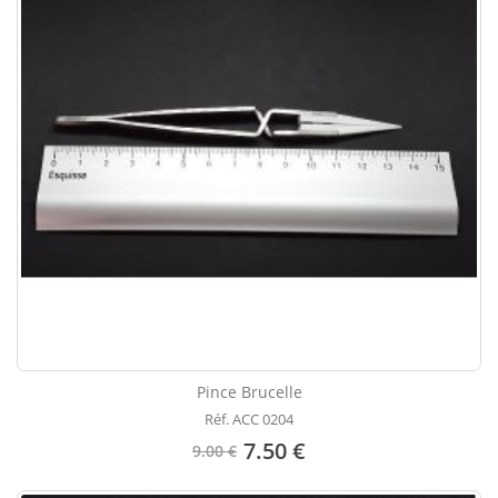
Pince Brucelle
Réf. ACC 0204
7.50 €
9.00 €