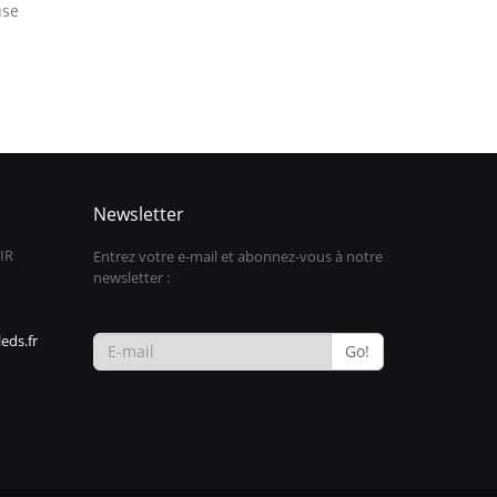
use
Newsletter
IR
Entrez votre e-mail et abonnez-vous à notre
newsletter :
eds.fr
Go!