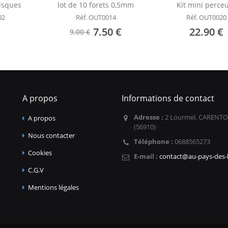
isques
lot de 10 forets 0,5mm
Kit mini perce
02
Réf. OUT0014
Réf. OUT0020
7.50 €
22.90 €
9.00 €
A propos
Informations de contact
Adresse :
2 Lourmel, CARENTO
A propos
(56910)
Nous contacter
Téléphone :
0688565273
Cookies
E-mail :
contact@au-pays-des-l
C.G.V
Mentions légales