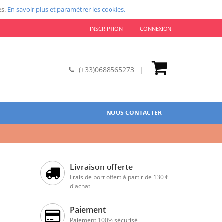
es.
En savoir plus et paramétrer les cookies.
INSCRIPTION
CONNEXION
(+33)0688565273
NOUS CONTACTER
Livraison offerte
Frais de port offert à partir de 130 €
d'achat
Paiement
Paiement 100% sécurisé