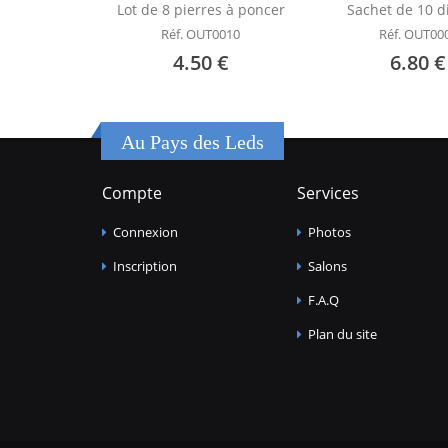
Lot de 8 pierres à poncer
Sachet de 10 d
Réf. OUT0010
Réf. OUT00
4.50 €
6.80 €
Au Pays des Leds
Compte
Services
Connexion
Photos
Inscription
Salons
F.A.Q
Plan du site