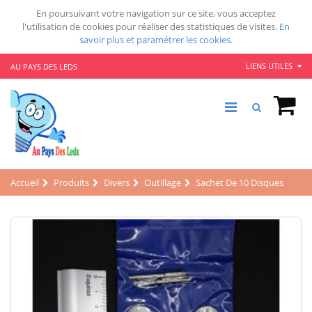
En poursuivant votre navigation sur ce site, vous acceptez
l'utilisation de cookies pour réaliser des statistiques de visites.
En
savoir plus et paramétrer les cookies.
LIENS UTILES
AU PAYS DES LEDS
Accueil
Produits
Divers
Outillage
Sachet De 10 Disques