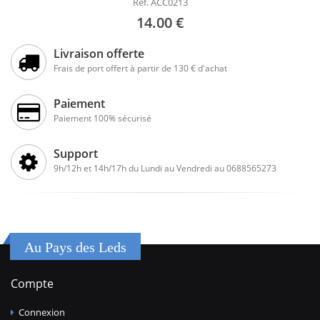
Réf. ACC0213
14.00 €
Livraison offerte
Frais de port offert à partir de 130 € d'achat
Paiement
Paiement 100% sécurisé
Support
9h/12h et 14h/17h du Lundi au Vendredi au 0688565273
Au Pays des Leds
Compte
Connexion