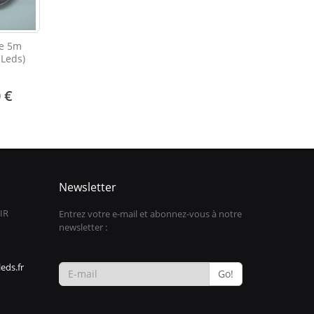
le 5m
 Leds)
 €
Newsletter
IR
Entrez votre e-mail et abonnez-vous à notre
newsletter :
eds.fr
Go!