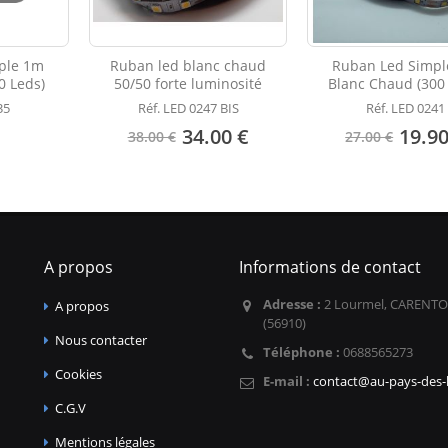
ple 1m
Ruban led blanc chaud
Ruban Led Simp
0 Leds)
50/50 forte luminosité
Blanc Chaud (300
35
Réf. LED 0247 BIS
Réf. LED 0241
34.00 €
19.90
38.00 €
27.00 €
A propos
Informations de contact
Adresse :
2 Lourmel, CARENTO
A propos
(56910)
Nous contacter
Téléphone :
0688565273
Cookies
E-mail :
contact@au-pays-des-l
C.G.V
Mentions légales