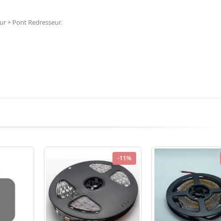
r + Pont Redresseur.
-11%