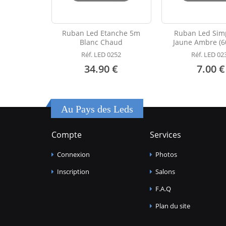
Ruban Led Etanche 5m
Ruban Led Sim
Blanc Chaud
Jaune Ambre (6
Réf. LED 0252
Réf. LED 02
34.90 €
7.00 €
Au Pays des Leds
Compte
Services
Connexion
Photos
Inscription
Salons
F.A.Q
Plan du site