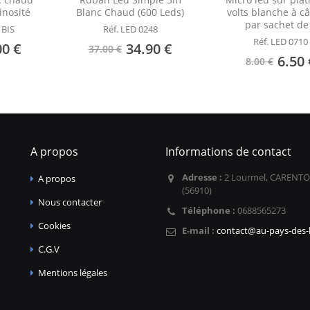
inosité
Blanc Chaud (600 Leds)
volts blanche à câ
par sachet de
 BIS
Réf. LED 0248
Réf. LED 0710
00 €
34.90 €
37.00 €
6.50 
8.00 €
A propos
Informations de contact
Adresse :
2 Lourmel, CARENTO
A propos
(56910)
Nous contacter
Téléphone :
0688565273
Cookies
E-mail :
contact@au-pays-des-l
C.G.V
Mentions légales