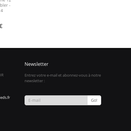
bler -
 4
€
Newsletter
IR
Entrez votre e-mail et abonnez-vous à notre
newsletter :
eds.fr
Go!