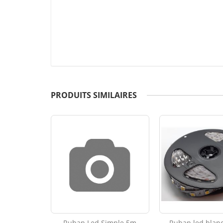
PRODUITS SIMILAIRES
Ruban Led Simple 5m
Ruban led blan