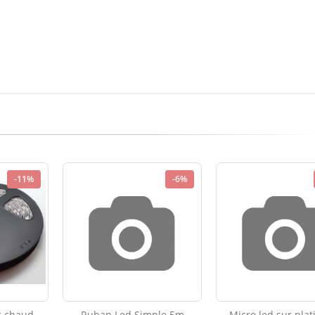
-11%
-6%
c chaud
Ruban Led Simple 5m
Micro led sur plat