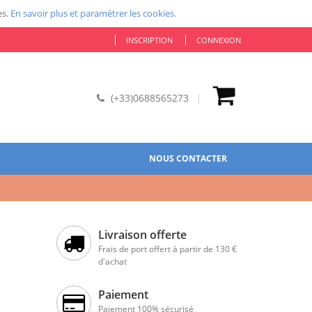
es.
En savoir plus et paramétrer les cookies.
INSCRIPTION
CONNEXION
(+33)0688565273
NOUS CONTACTER
Livraison offerte
Frais de port offert à partir de 130 €
d'achat
Paiement
Paiement 100% sécurisé