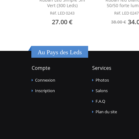
Vert (300 Leds)
50/50 forte lum
Réf. LED 0243
Réf. LED 0247
27.00 €
34.
38.00 €
Au Pays des Leds
Compte
Services
Connexion
Photos
Inscription
Salons
F.A.Q
Plan du site