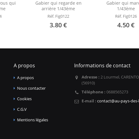
vous qui
Gabier qui regarde en
Gabier qui mar
ème
arrière 1/43ème
1/43ème
4
Réf. Fig0122
Réf. Fig0126
3.80 €
4.50 €
A propos
Informations de contact
Adresse :
2 Lourmel, CARENTO
A propos
(56910)
Nous contacter
Téléphone :
0688565273
Cookies
E-mail :
contact@au-pays-des-l
C.G.V
Mentions légales