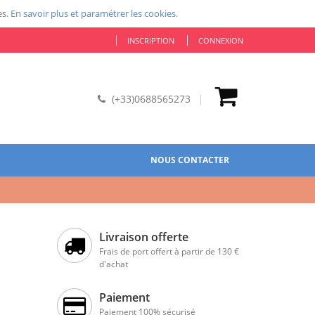
es.
En savoir plus et paramétrer les cookies.
INSCRIPTION
CONNEXION
(+33)0688565273
NOUS CONTACTER
Livraison offerte
Frais de port offert à partir de 130 €
d'achat
Paiement
Paiement 100% sécurisé