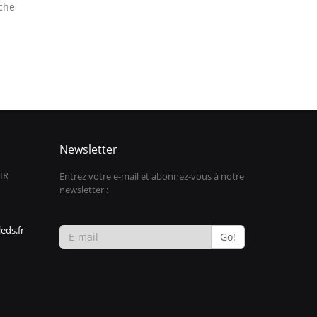
che
Newsletter
IR
Entrez votre e-mail et abonnez-vous à notre
newsletter :
eds.fr
Go!