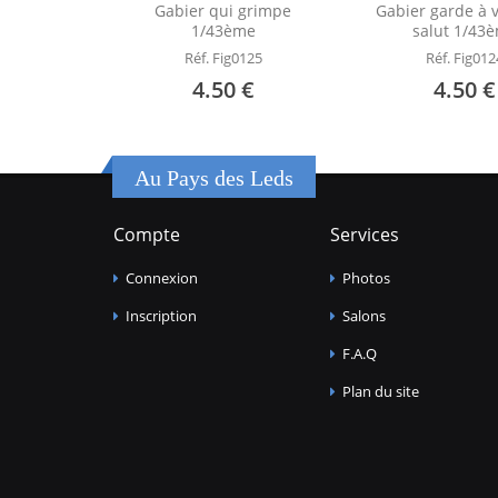
Gabier qui grimpe
Gabier garde à 
1/43ème
salut 1/43
Réf. Fig0125
Réf. Fig012
4.50 €
4.50 €
Au Pays des Leds
Compte
Services
Connexion
Photos
Inscription
Salons
F.A.Q
Plan du site