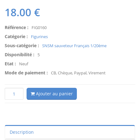
18.00
€
Référence :
FIG0160
Catégorie :
Figurines
Sous-catégorie :
SNSM sauveteur Français 1/20ème
Disponibilité :
5
Etat :
Neuf
Mode de paiement :
CB, Chèque, Paypal, Virement
Ajouter au panier
Description