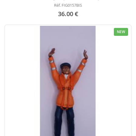
Réf. FIG0157BIS
36.00 €
NEW