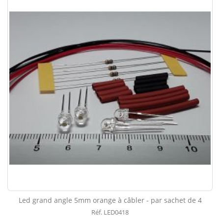
Led grand angle 5mm orange à câbler - par sachet de 4
Réf. LED0418