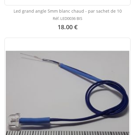
Led grand angle 5mm blanc chaud - par sachet de 10
Réf. LED0036 BIS
18.00 €