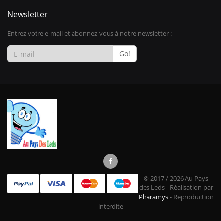
Newsletter
Entrez votre e-mail et abonnez-vous à notre newsletter :
Go!
© 2017 / 2026 Au Pays
des Leds - Réalisation par
Pharamys
- Reproduction
interdite