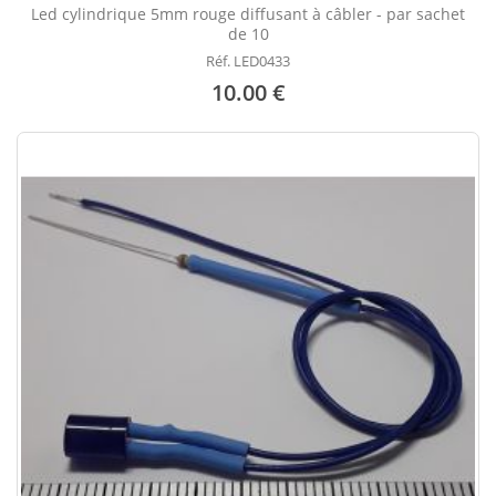
Led cylindrique 5mm rouge diffusant à câbler - par sachet
de 10
Réf. LED0433
10.00 €