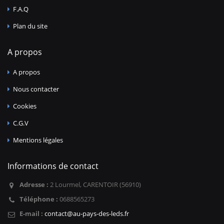
F.A.Q
Plan du site
A propos
A propos
Nous contacter
Cookies
C.G.V
Mentions légales
Informations de contact
Adresse :
2 Lourmel, CARENTOIR (56910)
Téléphone :
0688565273
E-mail :
contact@au-pays-des-leds.fr