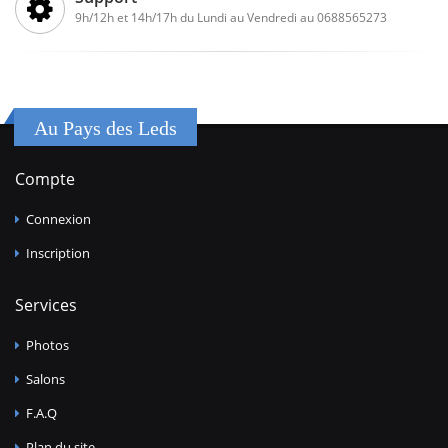
9h/12h et 14h/17h du Lundi au Vendredi au 0688565273
Au Pays des Leds
Compte
Connexion
Inscription
Services
Photos
Salons
F.A.Q
Plan du site