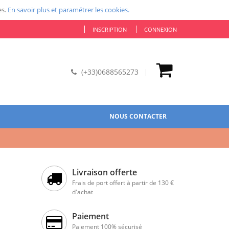
es.
En savoir plus et paramétrer les cookies.
INSCRIPTION
CONNEXION
(+33)0688565273
NOUS CONTACTER
Livraison offerte
Frais de port offert à partir de 130 €
d'achat
Paiement
Paiement 100% sécurisé