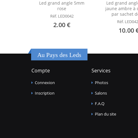
Led grand angle 5mm
Led grand ang
rose
jaune ambre à c
par sachet d
Réf. LED0042
Réf. LED04
2.00 €
10.00 
Au Pays des Leds
Compte
Services
Connexion
Photos
Inscription
Salons
F.A.Q
Plan du site