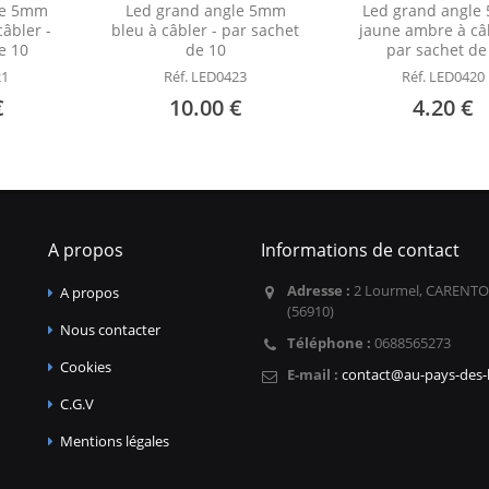
le 5mm
Led grand angle 5mm
Led grand angl
âbler -
bleu à câbler - par sachet
jaune ambre à câb
e 10
de 10
par sachet de
21
Réf. LED0423
Réf. LED0420
€
10.00 €
4.20 €
A propos
Informations de contact
Adresse :
2 Lourmel, CARENTO
A propos
(56910)
Nous contacter
Téléphone :
0688565273
Cookies
E-mail :
contact@au-pays-des-l
C.G.V
Mentions légales