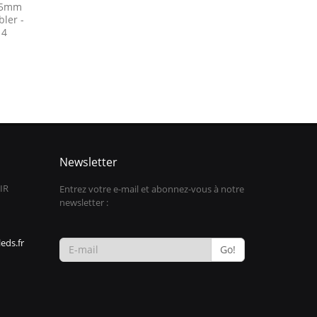
e 5mm
ler -
 4
Newsletter
IR
Entrez votre e-mail et abonnez-vous à notre
newsletter :
eds.fr
Go!