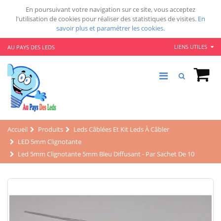
En poursuivant votre navigation sur ce site, vous acceptez
l'utilisation de cookies pour réaliser des statistiques de visites.
En
savoir plus et paramétrer les cookies.
LIENS UTILES
AU PAYS DES LEDS
Accueil
Produits
Leds Câblées Et Kit Leds À Câbler
LED 5mm Clignotante
Led 5mm Clignotante 5mm Bleu Diffusant - Par Sachet De 10