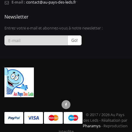
E-mail :
contact@au-pays-des-leds.fr
Newsletter
Entrez votre e-mail et abonnez-vous à notre newsletter :
Go!
© 2017 / 2026 Au Pays
des Leds - Réalisation par
Pharamys
- Reproduction
interdite