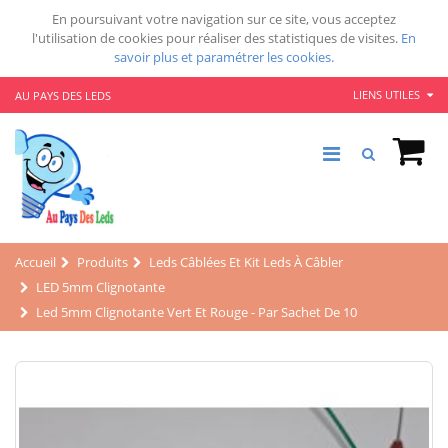
En poursuivant votre navigation sur ce site, vous acceptez
l'utilisation de cookies pour réaliser des statistiques de visites.
En
savoir plus et paramétrer les cookies.
LIENS UTILES
AU PAYS DES LEDS
Accueil
Produits
Leds Câblées Et Kit Leds À Câbler
LED 5mm Clignotante
Led 5mm Clignotante Vert Et Rouge - Par Sachet De 10