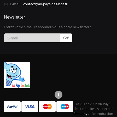
E-mail :
contact@au-pays-des-leds.fr
Newsletter
Entrez votre e-mail et abonnez-vous à notre newsletter :
Go!
© 2017 / 2026 Au Pays
des Leds - Réalisation par
Pharamys
- Reproduction