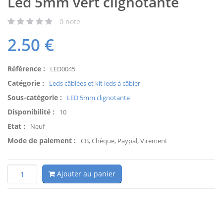
Led 5mm vert clignotante
0
note
2.50
€
Référence :
LED0045
Catégorie :
Leds câblées et kit leds à câbler
Sous-catégorie :
LED 5mm clignotante
Disponibilité :
10
Etat :
Neuf
Mode de paiement :
CB, Chèque, Paypal, Virement
Ajouter au panier