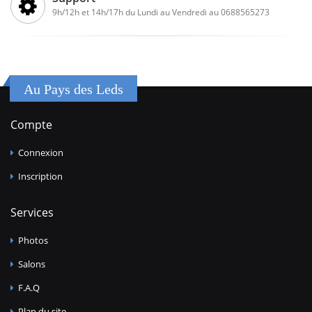
9h/12h et 14h/17h du Lundi au Vendredi au 0688565273
Au Pays des Leds
Compte
Connexion
Inscription
Services
Photos
Salons
F.A.Q
Plan du site