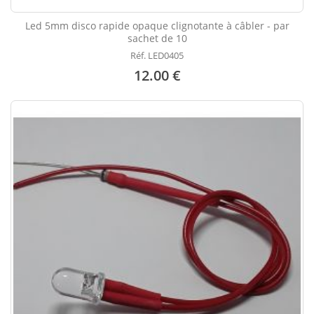
Led 5mm disco rapide opaque clignotante à câbler - par
sachet de 10
Réf. LED0405
12.00 €