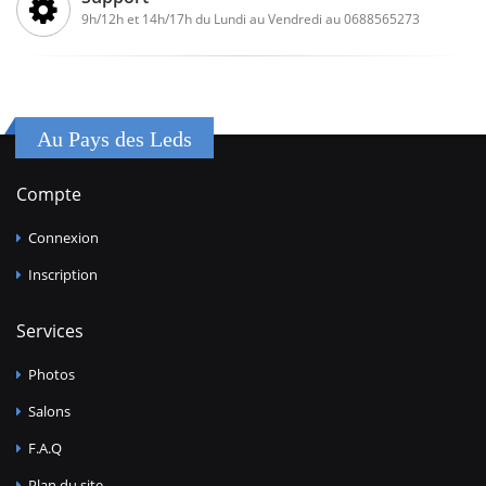
9h/12h et 14h/17h du Lundi au Vendredi au 0688565273
Au Pays des Leds
Compte
Connexion
Inscription
Services
Photos
Salons
F.A.Q
Plan du site