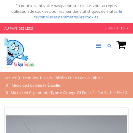
En poursuivant votre navigation sur ce site, vous acceptez
l'utilisation de cookies pour réaliser des statistiques de visites.
En
savoir plus et paramétrer les cookies.
LIENS UTILES
AU PAYS DES LEDS
Accueil
Produits
Leds Câblées Et Kit Leds À Câbler
Micro Led Câblée Fil Émaillé
Micro Led Clignotante Type A Orange Fil Émaillé - Par Sachet De 10