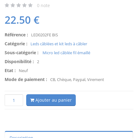
0
note
22.50
€
Référence :
LED0202FE BIS
Catégorie :
Leds câblées et kit leds à câbler
Sous-catégorie :
Micro led câblée fil émaillé
Disponibilité :
2
Etat :
Neuf
Mode de paiement :
CB, Chèque, Paypal, Virement
Ajouter au panier
Description