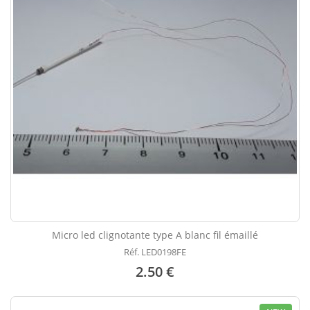
Micro led clignotante type A blanc fil émaillé
Réf. LED0198FE
2.50 €