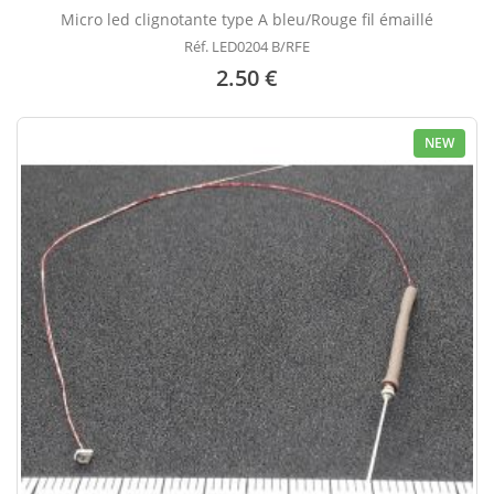
Micro led clignotante type A bleu/Rouge fil émaillé
Réf. LED0204 B/RFE
2.50 €
NEW