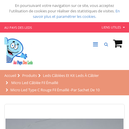
En poursuivant votre navigation sur ce site, vous acceptez
l'utilisation de cookies pour réaliser des statistiques de visites.
En
savoir plus et paramétrer les cookies.
LIENS UTILES
AU PAYS DES LEDS
Accueil
Produits
Leds Câblées Et Kit Leds À Câbler
Micro Led Câblée Fil Émaillé
Micro Led Type C Rouge Fil Émaillé -Par Sachet De 10