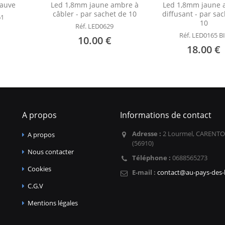
auve
Led 1,8mm jaune ambre à
Led 1,8mm jaune
câbler - par sachet de 10
diffusant - par sa
61
10
Réf. LED0629
Réf. LED0165 B
10.00 €
18.00 €
A propos
Informations de contact
Adresse :
2 Lourmel, CARENTO
A propos
(56910)
Nous contacter
Téléphone :
0688565273
Cookies
E-mail :
contact@au-pays-des-l
C.G.V
Mentions légales