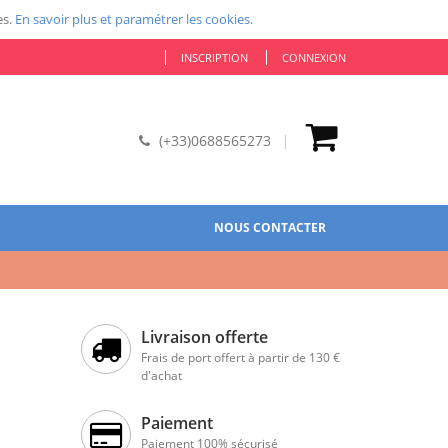
es.
En savoir plus et paramétrer les cookies.
INSCRIPTION
CONNEXION
(+33)0688565273
NOUS CONTACTER
Livraison offerte
Frais de port offert à partir de 130 €
d'achat
Paiement
Paiement 100% sécurisé