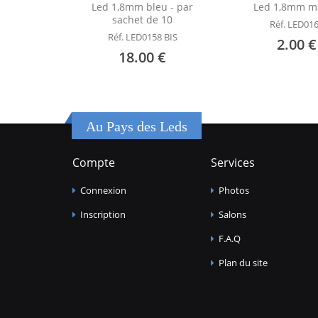
Led 1,8mm bleu - par
Led 1,8mm m
sachet de 10
Réf. LED01
Réf. LED0158 BIS
2.00 €
18.00 €
Au Pays des Leds
Compte
Services
Connexion
Photos
Inscription
Salons
F.A.Q
Plan du site