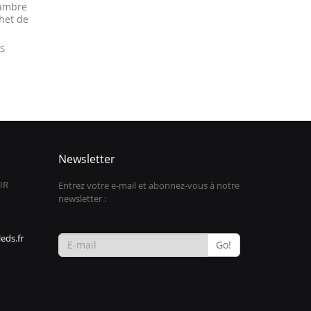
 ambre
chet de
IS
Newsletter
IR
Entrez votre e-mail et abonnez-vous à notre
newsletter :
eds.fr
Go!