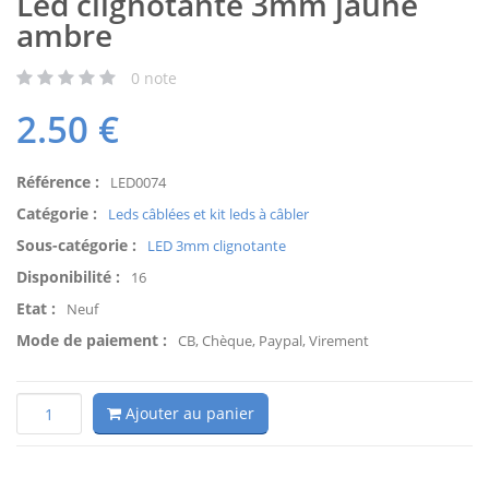
Led clignotante 3mm jaune
ambre
0
note
2.50
€
Référence :
LED0074
Catégorie :
Leds câblées et kit leds à câbler
Sous-catégorie :
LED 3mm clignotante
Disponibilité :
16
Etat :
Neuf
Mode de paiement :
CB, Chèque, Paypal, Virement
Ajouter au panier