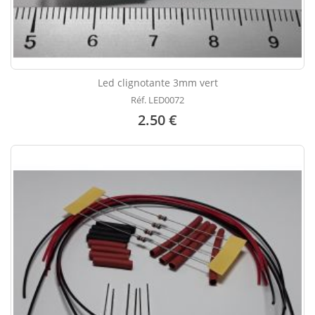
Led clignotante 3mm vert
Réf. LED0072
2.50 €