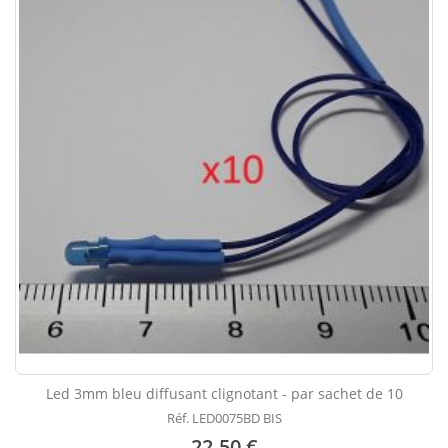
Led 3mm bleu diffusant clignotant - par sachet de 10
Réf. LED0075BD BIS
22.50 €