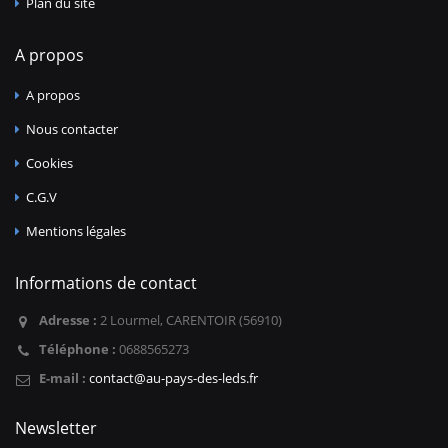
Plan du site
A propos
A propos
Nous contacter
Cookies
C.G.V
Mentions légales
Informations de contact
Adresse :
2 Lourmel, CARENTOIR (56910)
Téléphone :
0688565273
E-mail :
contact@au-pays-des-leds.fr
Newsletter