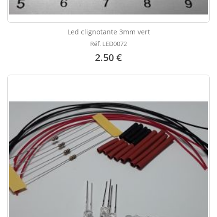
Led clignotante 3mm vert
Réf. LED0072
2.50 €