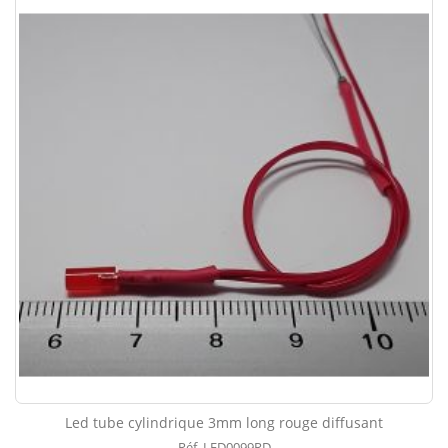
Led tube cylindrique 3mm long rouge diffusant
Réf. LED0099RD