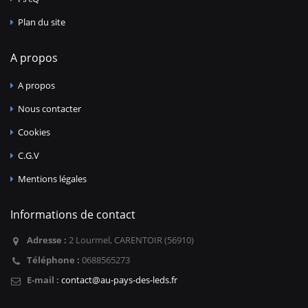
Plan du site
A propos
A propos
Nous contacter
Cookies
C.G.V
Mentions légales
Informations de contact
Adresse :
2 Lourmel, CARENTOIR (56910)
Téléphone :
0688565273
E-mail :
contact@au-pays-des-leds.fr