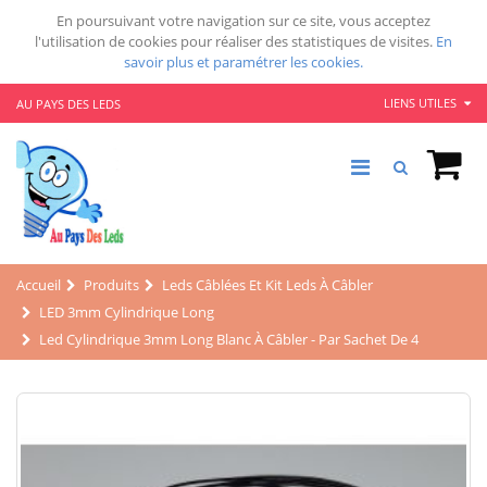
En poursuivant votre navigation sur ce site, vous acceptez
l'utilisation de cookies pour réaliser des statistiques de visites.
En
savoir plus et paramétrer les cookies.
LIENS UTILES
AU PAYS DES LEDS
Accueil
Produits
Leds Câblées Et Kit Leds À Câbler
LED 3mm Cylindrique Long
Led Cylindrique 3mm Long Blanc À Câbler - Par Sachet De 4