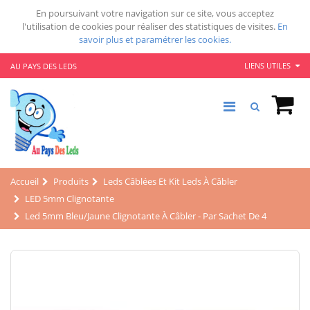
En poursuivant votre navigation sur ce site, vous acceptez
l'utilisation de cookies pour réaliser des statistiques de visites.
En
savoir plus et paramétrer les cookies.
LIENS UTILES
AU PAYS DES LEDS
Accueil
Produits
Leds Câblées Et Kit Leds À Câbler
LED 5mm Clignotante
Led 5mm Bleu/jaune Clignotante À Câbler - Par Sachet De 4